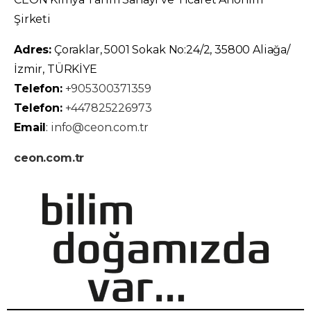
Şirketi
Adres:
Çoraklar, 5001 Sokak No:24/2, 35800 Aliağa/
İzmir, TÜRKİYE
Telefon:
+905300371359
Telefon:
+447825226973
Email
:
info@ceon.com.tr
ceon.com.tr