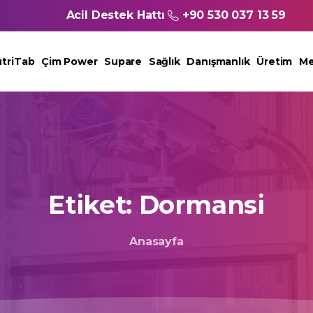
Acil Destek Hattı
+90 530 037 13 59
triTab
Çim Power
Supare
Sağlık
Danışmanlık
Üretim
Me
Etiket:
Dormansi
Anasayfa