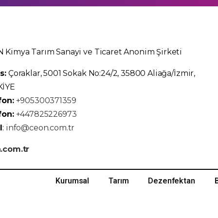
 Kimya Tarım Sanayi ve Ticaret Anonim Şirketi
s:
Çoraklar, 5001 Sokak No:24/2, 35800 Aliağa/İzmir,
KİYE
fon:
+905300371359
fon:
+447825226973
l
:
info@ceon.com.tr
.com.tr
Kurumsal
Tarım
Dezenfektan