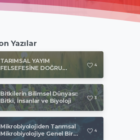
on Yazılar
TARIMSAL YAYIM
4
FELSEFESİNE DOĞRU…
Bitkilerin Bilimsel Dünyası:
3
Bitki, İnsanlar ve Biyoloji
Mikrobiyolojiden Tarımsal
4
Mikrobiyolojiye Genel Bir