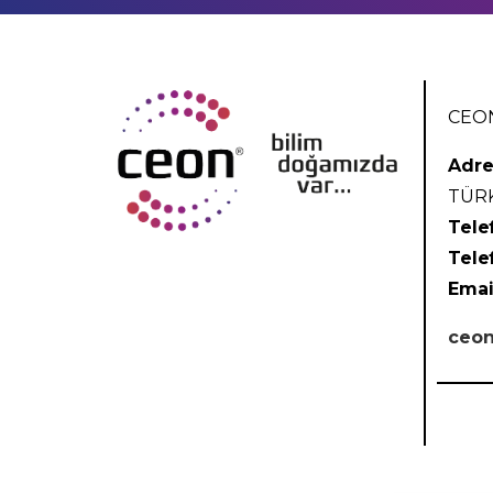
CEON
Adre
TÜR
Tele
Tele
Emai
ceon