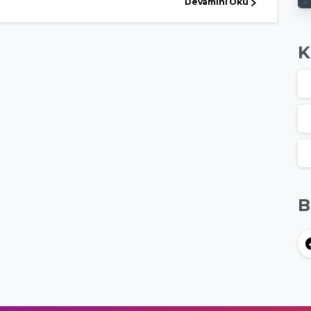
Devamını Oku
K
B