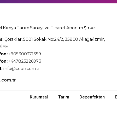
 Kimya Tarım Sanayi ve Ticaret Anonim Şirketi
s:
Çoraklar, 5001 Sokak No:24/2, 35800 Aliağa/İzmir,
KİYE
fon:
+905300371359
fon:
+447825226973
l
:
info@ceon.com.tr
.com.tr
Kurumsal
Tarım
Dezenfektan