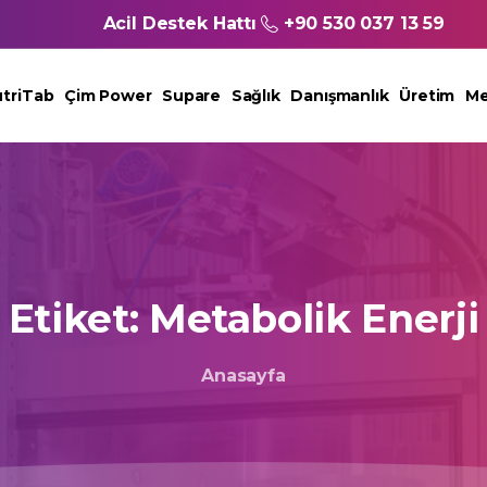
Acil Destek Hattı
+90 530 037 13 59
triTab
Çim Power
Supare
Sağlık
Danışmanlık
Üretim
Me
Etiket:
Metabolik
Enerji
Anasayfa