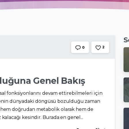
S
2
0
uluğuna Genel Bakış
al fonksiyonlarını devam ettirebilmeleri için
addenin dünyadaki döngüsü bozulduğu zaman
ın hem doğrudan metabolik olarak hem de
 kalacağı kesindir. Burada en genel...