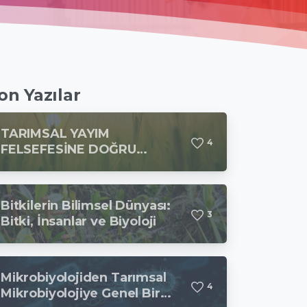
on Yazılar
TARIMSAL YAYIM
4
FELSEFESİNE DOĞRU…
Bitkilerin Bilimsel Dünyası:
3
Bitki, İnsanlar ve Biyoloji
Mikrobiyolojiden Tarımsal
4
Mikrobiyolojiye Genel Bir