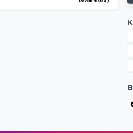
Devamını Oku
K
B