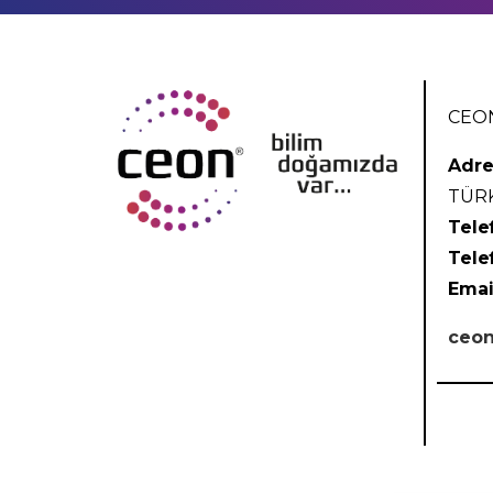
CEON
Adre
TÜR
Tele
Tele
Emai
ceon