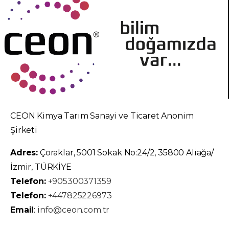
CEON Kimya Tarım Sanayi ve Ticaret Anonim
Şirketi
Adres:
Çoraklar, 5001 Sokak No:24/2, 35800 Aliağa/
İzmir, TÜRKİYE
Telefon:
+905300371359
Telefon:
+447825226973
Email
:
info@ceon.com.tr