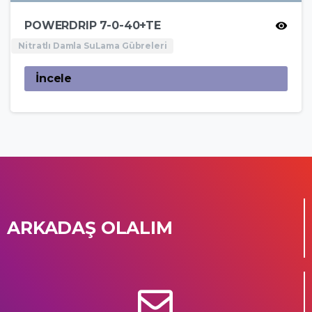
POWERDRIP 7-0-40+TE
Nitratlı Damla SuLama Gübreleri
İncele
ARKADAŞ OLALIM