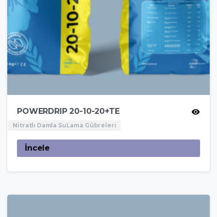
POWERDRIP 20-10-20+TE
Nitratlı Damla SuLama Gübreleri
İncele