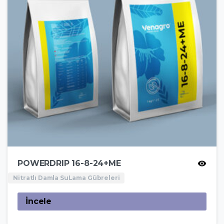
POWERDRIP 16-8-24+ME
Nitratlı Damla SuLama Gübreleri
İncele