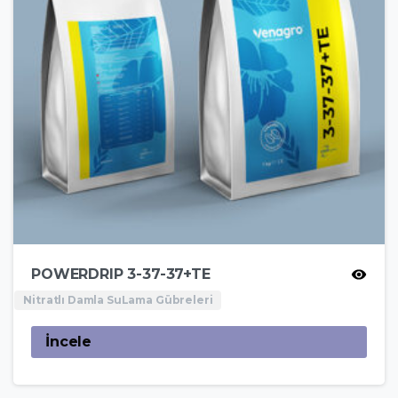
POWERDRIP 3-37-37+TE
Nitratlı Damla SuLama Gübreleri
İncele