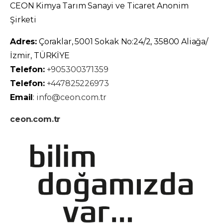
CEON Kimya Tarım Sanayi ve Ticaret Anonim
Şirketi
Adres:
Çoraklar, 5001 Sokak No:24/2, 35800 Aliağa/
İzmir, TÜRKİYE
Telefon:
+905300371359
Telefon:
+447825226973
Email
:
info@ceon.com.tr
ceon.com.tr