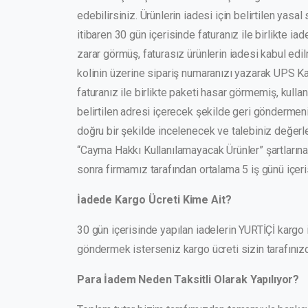
edebilirsiniz. Ürünlerin iadesi için belirtilen ya
itibaren 30 gün içerisinde faturanız ile birlikte 
zarar görmüş, faturasız ürünlerin iadesi kabul edi
kolinin üzerine sipariş numaranızı yazarak UPS Karg
faturanız ile birlikte paketi hasar görmemiş, kulla
belirtilen adresi içerecek şekilde geri göndermeniz
doğru bir şekilde incelenecek ve talebiniz değer
“Cayma Hakkı Kullanılamayacak Ürünler” şartlarına 
sonra firmamız tarafından ortalama 5 iş günü içeri
İadede Kargo Ücreti Kime Ait?
30 gün içerisinde yapılan iadelerin YURTİÇİ kargo i
göndermek isterseniz kargo ücreti sizin tarafınızd
Para İadem Neden Taksitli Olarak Yapılıyor?