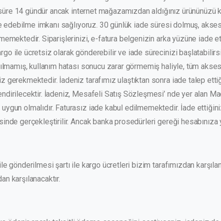
sal süre 14 gündür ancak internet mağazamızdan aldığınız ürününüzü 
iade edebilme imkanı sağlıyoruz. 30 günlük iade süresi dolmuş, akses
lmemektedir. Siparişlerinizi, e-fatura belgenizin arka yüzüne iade e
o ile ücretsiz olarak gönderebilir ve iade sürecinizi başlatabilirsi
nılmamış, kullanım hatası sonucu zarar görmemiş haliyle, tüm aksesua
 gerekmektedir. İadeniz tarafımız ulaştıktan sonra iade talep ettiğini
lendirilecektir. İadeniz, Mesafeli Satış Sözleşmesi’ nde yer alan
uygun olmalıdır. Faturasız iade kabul edilmemektedir. İade ettiğin
sinde gerçekleştirilir. Ancak banka prosedürleri gereği hesabınıza 
le gönderilmesi şartı ile kargo ücretleri bizim tarafımızdan karşıla
an karşılanacaktır.