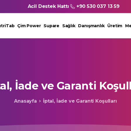
Acil Destek Hattı
+90 530 037 13 59
triTab
Çim Power
Supare
Sağlık
Danışmanlık
Üretim
Me
al,
İade
ve
Garanti
Koşull
Anasayfa
İptal, İade ve Garanti Koşulları