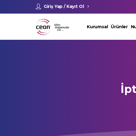
Giriş Yap / Kayıt Ol
Kurumsal
Ürünler
Nu
İpt