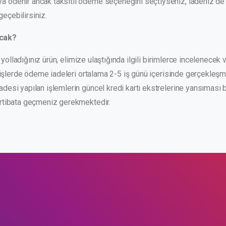
 ödenir ancak taksitli ödeme seçeneğini seçtiyseniz, iadeniz de b
geçebilirsiniz.
acak?
za yolladığınız ürün, elimize ulaştığında ilgili birimlerce incelenecek
iparişlerde ödeme iadeleri ortalama 2-5 iş günü içerisinde gerçekl
adesi yapılan işlemlerin güncel kredi kartı ekstrelerine yansıması 
irtibata geçmeniz gerekmektedir.