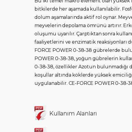
Bu iki temel makro element olan yüksek f
bitkilerde her aşamada kullanılabilir. Fosf
dolum aşamalarında aktif rol oynar. Meyve
meyvelerin depolama ömrünü artırır. Erk
oluşumu uyarılır. Çarptıktan sonra kullan
faaliyetlerini ve enzimatik reaksiyonları 
FORCE POWER 0-38-38 gübrelerde buluna
POWER 0-38-38, yoğun gübrelerin kulla
0-38-38, özellikler Azotun bulunmadığı
koşullar altında köklerde yüksek emicil
uygulanabilir. CE-FORCE POWER 0-38-38 i
Kullanım Alanları