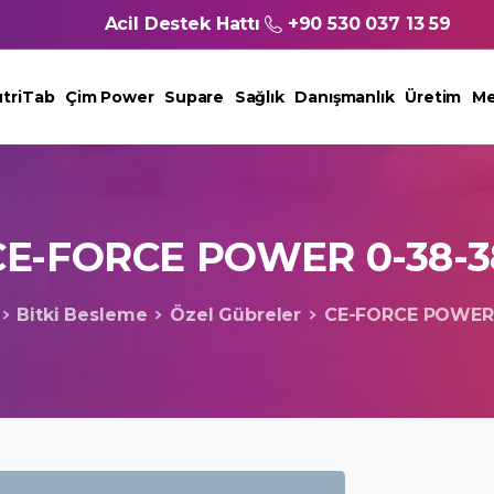
Acil Destek Hattı
+90 530 037 13 59
triTab
Çim Power
Supare
Sağlık
Danışmanlık
Üretim
Me
CE-FORCE
POWER
0-38-3
Bitki Besleme
Özel Gübreler
CE-FORCE POWER 