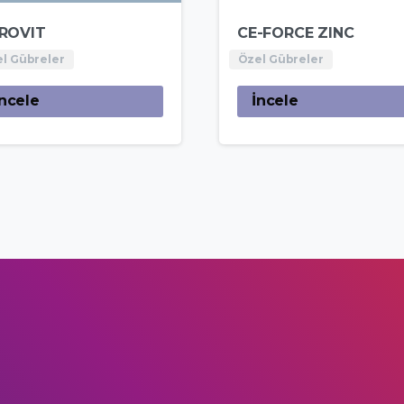
ROVIT
CE-FORCE ZINC
l Gübreler
Özel Gübreler
İncele
İncele