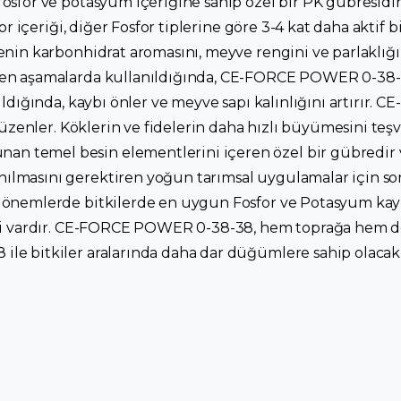
osfor ve potasyum içeriğine sahip özel bir PK gübresidir
or içeriği, diğer Fosfor tiplerine göre 3-4 kat daha aktif
nin karbonhidrat aromasını, meyve rengini ve parlaklığını
en aşamalarda kullanıldığında, CE-FORCE POWER 0-38-38
ıldığında, kaybı önler ve meyve sapı kalınlığını artırır
düzenler. Köklerin ve fidelerin daha hızlı büyümesini teşv
n temel besin elementlerini içeren özel bir gübredi
nılmasını gerektiren yoğun tarımsal uygulamalar içi
 dönemlerde bitkilerde en uygun Fosfor ve Potasyum k
iği vardır. CE-FORCE POWER 0-38-38, hem toprağa hem de
le bitkiler aralarında daha dar düğümlere sahip olacak