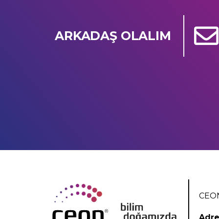
ARKADAŞ OLALIM
CEON
Adre