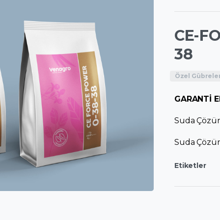
CE-FO
38
Özel Gübrele
GARANTİ E
Suda Çözün
Suda Çözün
Etiketler