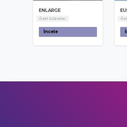
ENLARGE
EU
Özel Gübreler
Öze
İncele