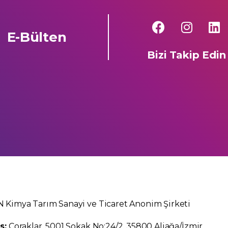
E-Bülten
Bizi Takip Edin
 Kimya Tarım Sanayi ve Ticaret Anonim Şirketi
s:
Çoraklar, 5001 Sokak No:24/2, 35800 Aliağa/İzmir,