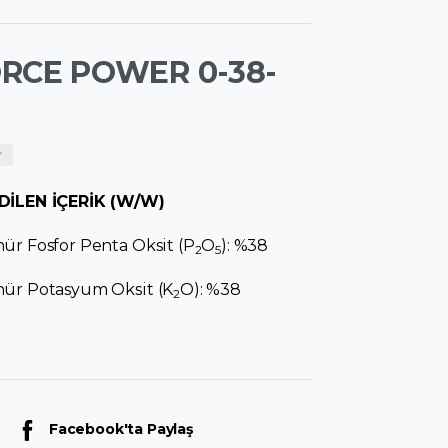
RCE POWER 0-38-
r
DİLEN İÇERİK (W/W)
ür Fosfor Penta Oksit (P
O
): %38
2
5
ür Potasyum Oksit (K
O): %38
2
Facebook'ta Paylaş