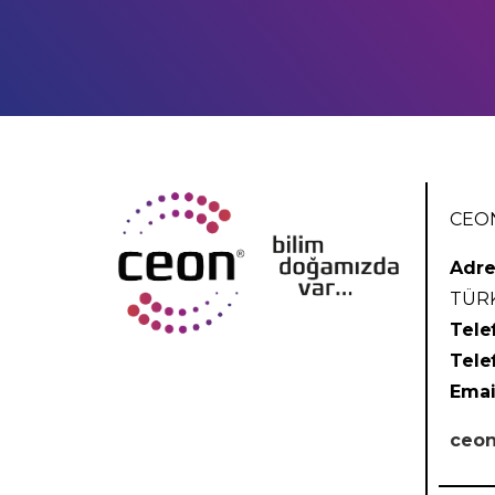
CEON
Adre
TÜR
Tele
Tele
Emai
ceon