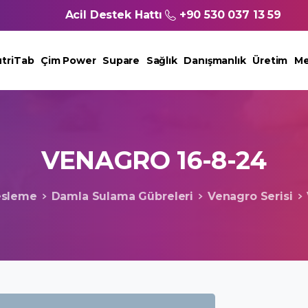
Acil Destek Hattı
+90 530 037 13 59
triTab
Çim Power
Supare
Sağlık
Danışmanlık
Üretim
Me
VENAGRO
16-8-24
esleme
Damla Sulama Gübreleri
Venagro Serisi