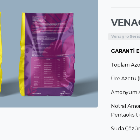
VENAG
Venagro Seris
GARANTİ E
Toplam Azot
Üre Azotu (
Amonyum Az
Nötral Amo
Pentaoksit 
Suda Çözün