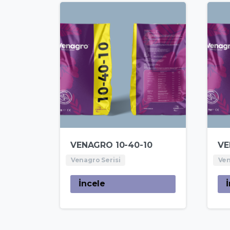
VENAGRO 10-40-10
VE
Venagro Serisi
Ven
İncele