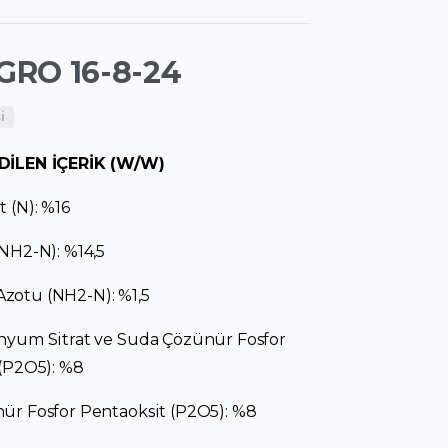
RO 16-8-24
i
DİLEN İÇERİK (W/W)
 (N): %16
NH2-N): %14,5
otu (NH2-N): %1,5
nyum Sitrat ve Suda Çözünür Fosfor
(P2O5): %8
ür Fosfor Pentaoksit (P2O5): %8