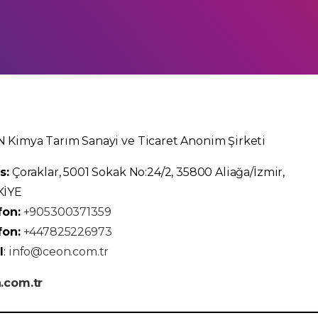
 Kimya Tarım Sanayi ve Ticaret Anonim Şirketi
s:
Çoraklar, 5001 Sokak No:24/2, 35800 Aliağa/İzmir,
KİYE
fon:
+905300371359
fon:
+447825226973
l
:
info@ceon.com.tr
.com.tr