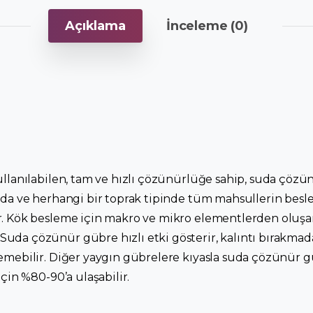
Açıklama
İnceleme (0)
ullanılabilen, tam ve hızlı çözünürlüğe sahip, suda çözü
ada ve herhangi bir toprak tipinde tüm mahsullerin besle
r. Kök besleme için makro ve mikro elementlerden oluşan
uda çözünür gübre hızlı etki gösterir, kalıntı bırakma
emebilir. Diğer yaygın gübrelere kıyasla suda çözünür g
için %80-90’a ulaşabilir.