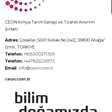
CEON Kimya Tarım Sanayi ve Ticaret Anonim
Şirketi
Adres:
Çoraklar, 5001 Sokak No:24/2, 35800 Aliağa/
İzmir, TÜRKİYE
Telefon:
+905300371359
Telefon:
+447825226973
Email
:
info@ceon.com.tr
ceon.com.tr