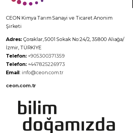
CEON Kimya Tarım Sanayi ve Ticaret Anonim
Şirketi
Adres:
Çoraklar, 5001 Sokak No:24/2, 35800 Aliağa/
İzmir, TÜRKİYE
Telefon:
+905300371359
Telefon:
+447825226973
Email
:
info@ceon.com.tr
ceon.com.tr