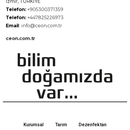
İzmir, TÜRKİYE
Telefon:
+905300371359
Telefon:
+447825226973
Email
:
info@ceon.com.tr
ceon.com.tr
Kurumsal
Tarım
Dezenfektan