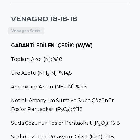
VENAGRO 18-18-18
Venagro Serisi
GARANTİ EDİLEN İÇERİK: (W/W)
Toplam Azot (N): %18
Üre Azotu (NH
-N): %14,5
2
Amonyum Azotu (NH
-N): %3,5
2
Nötral Amonyum Sitrat ve Suda Çözünür
Fosfor Pentaoksit (P
O
): %18
2
5
Suda Çözünür Fosfor Pentaoksit (P
O
): %18
2
5
Suda Çözünür Potasyum Oksit (K
O): %18
2